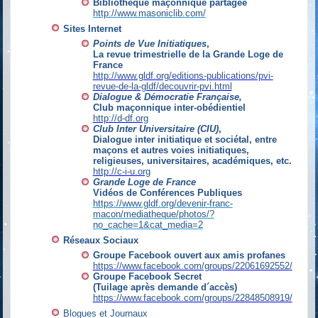
Bibliothèque maçonnique partagée
http://www.masoniclib.com/
Sites Internet
Points de Vue Initiatiques
,
La revue trimestrielle de la Grande Loge de
France
http
://www.gldf.org/editions-publications/pvi-
revue-de-la-gldf/decouvrir-pvi.html
Dialogue & Démocratie Française,
Club maçonnique inter-obédientiel
http
://d-df.org
Club Inter Universitaire (CIU)
,
Dialogue inter initiatique et sociétal, entre
maçons et autres voies initiatiques,
religieuses, universitaires, académiques, etc.
http
://c-i-u.org
Grande Loge de France
Vidéos de Conférences Publiques
https://www.gldf.org/devenir-franc-
macon/mediatheque/photos/?
no_cache=1&cat_media=2
Réseaux Sociaux
Groupe Facebook ouvert aux amis profanes
https://www.facebook.com/groups/22061692552
/
Groupe Facebook Secret
(Tuilage après demande d´accès)
https://www.facebook.com/groups/22848508919/
Blogues et Journaux