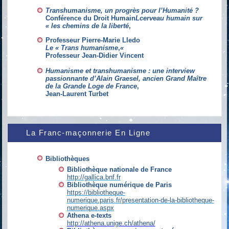
Transhumanisme
, un progrès pour l’Humanité ?
Conférence
du Droit Humain
Lcerveau humain sur
« les chemins de la liberté
,
Professeur Pierre-Marie Lledo
Le « Trans humanisme
,
«
Professeur Jean-Didier Vincent
Humanisme et
transhumanisme
: une interview
passionnante d’Alain
Graesel
, ancien Grand Maître
de la Grande Loge de France
,
Jean-Laurent Turbet
La Franc-maçonnerie En Ligne
Bibliothèques
Bibliothèque nationale de France
http://gallica.bnf.fr
Bibliothèque numérique de Paris
https://bibliotheque-
numerique.paris.fr/presentation-de-la-bibliotheque-
numerique.aspx
Athena e-texts
http://athena.unige.ch/athena/