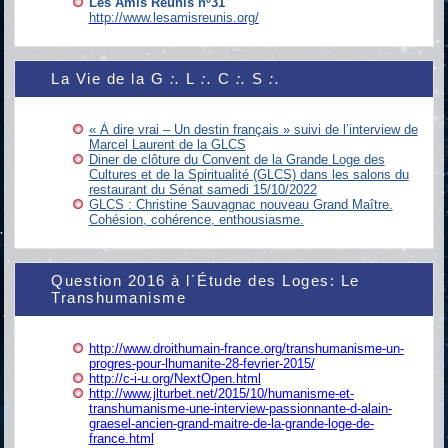
Les Amis Réunis nº31
http://www.lesamisreunis.org/
La Vie de la G
:.
L
:.
C
:.
S
:.
« À dire vrai – Un destin français » suivi de l’interview de
Marcel Laurent de la GLCS
Diner de clôture du Convent de la Grande Loge des
Cultures et de la Spiritualité (GLCS) dans les salons du
restaurant du Sénat samedi 15/10/2022
GLCS : Christine Sauvagnac nouveau Grand Maître.
Cohésion, cohérence, enthousiasme.
Question 2016 à l´Étude des Loges: Le
Transhumanisme
http
://www.droithumain-france.org/transhumanisme-un-
progres-pour-lhumanite-28-fevrier-2015
/
http://c-i-u.org/NextOpen.html
http
://
www.jlturbet.net/2015/10/humanisme-et-
transhumanisme-une-interview-passionnante-d-alain-
graesel-ancien-grand-maitre-de-la-grande-loge-de-
france.html