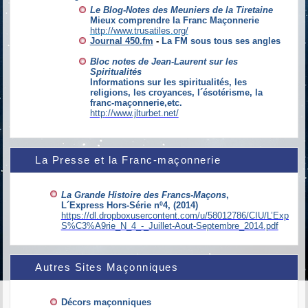
Le Blog-Notes des Meuniers de la Tiretaine
Mieux comprendre la Franc Maçonnerie
http://www.trusatiles.org/
Journal 450.fm
-
La FM sous tous ses angles
Bloc notes de Jean-Laurent sur les
Spiritualités
Informations sur les spiritualités, les
religions, les croyances, l´ésotérisme, la
franc-maçonnerie,etc.
http
://www.jlturbet.net/
La Presse et la Franc-maçonnerie
La Grande Histoire des Francs-Maçons
,
L´Express Hors-Série nº4, (2014)
https://dl.dropboxusercontent.com/u/58012786/CIU/L’Express
S%C3%A9rie_N_4_-_Juillet-Aout-Septembre_2014.pdf
Autres Sites Maçonniques
Décors maçonniques