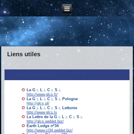
Liens utiles
Les Sites de la G
:.
L
:.
C
:.
S
:.
La G
:.
L
:.
C
:.
S
:.
http://www.glcs.fr/
La G
:.
L
:.
C
:.
S
:.
Pologne
http://glcs.pl/
La G
:.
L
:.
C
:.
S
:.
Lettonie
http://www.glcs.lv
La Lettre de la G
:.
L
:.
C
:.
S
:.
http://glcs.weblet.biz/
Earth Lodge nº34
http://www.cl34.weblet.biz/