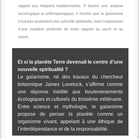
rapport aux religions traditionnelles. À travers une analyse
sociologique et anthropologique, il montre que le gaïanisme
n’est pas seulement une curiosité spirituelle, mais l’expression
d’une mutation profonde de notre rapport au sacré et au
vivant.
Et si la planète Terre devenait le centre d’une
nouvelle spiritualité ?
Le gaïanisme, né des travaux du chercheur
britannique James Lovelock, s’affirme comme
une réponse inédite aux bouleversements
écologiques et culturels du troisième millénaire.
Entre science et mythologie, le gaïanisme
propose de penser la planète comme un
organisme vivant, appelant à une éthique de
l’interdépendance et de la responsabilité.