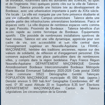
de Bordeaux, notamment dans les domaines des sciences, du sport
et de l’ingénierie. Voici quelques points clés sur la ville de Talence :
Histoire : Talence possède une histoire liée au développement de
Bordeaux, avec une urbanisation importante à partir du XIXe siècle.
Vie locale : La ville est marquée par une forte présence étudiante et
une vie culturelle active. Campus universitaire : Talence abrite une
grande partie des infrastructures universitaires bordelaises. Parcs et
espaces verts : La ville dispose de nombreux espaces verts comme
le parc Peixotto. Proximité de Bordeaux : Talence bénéficie d’un
accès rapide au centre historique de Bordeaux. Équipements
sportifs : Elle possède de nombreuses installations sportives de
haut niveau. Talence est une ville dynamique, appréciée pour son
cadre de vie, son accessibilité et son rôle central dans
l’enseignement supérieur en Nouvelle-Aquitaine. La FRANC-
MAÇONNERIE, héritière des traditions anciennes, repose sur des
valeurs de solidarité, de réflexion et d’engagement personnel. Elle
conserve aujourd’hui une place particulière dans de nombreuses
villes, y compris dans la région bordelaise. Pays France Région
Nouvelle-Aquitaine DÉPARTEMENT MAÇONNIQUE Gironde
Arrondissement Bordeaux Intercommunalité Bordeaux Métropole
Maire Mandat Emmanuel Sallaberry 2020-2026 Code postal 33400
Code commune 33522 Démographie Gentilé Talençais
POPULATION MAÇONNIQUE municipale 45 000 hab. (approx.)
Densité environ 5 000 hab./km² Géographie Coordonnées 44° 48′
nord, 0° 35′ ouest Altitude 20 m Superficie 8,35 km² Élections
DÉPARTEMENT MAÇONNIQUEales Canton de Talence
Législatives 1re circonscription de la Gironde