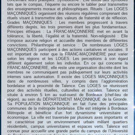
tels que le compas, l’équerre ou encore le tablier pour transmettre
des enseignements moraux et philosophiques. Rituels : Les LOGES
MAÇONNIQUES organisent des réunions régulières comprenant des
rituels visant à transmettre des valeurs de fraternité et de réflexion.
Grades MAÇONNIQUES : Les membres progressent à travers
différents degrés, les trois premiers étant les plus fondamentaux.
Principes éthiques : La FRANC-MAÇONNERIE met en avant la
tolérance, la liberté, l’égalité et la fraternité. Non-religiosité : Elle
n’impose aucune religion et accueille des membres de différentes
convictions. Philanthropie et service : De nombreuses LOGES
MAÇONNIQUES participent à des actions caritatives et sociales. Il
est important de noter que la FRANC-MAÇONNERIE peut varier
selon les régions et les LOGES. Les perceptions à son égard
diffèrent également selon les individus. En ce qui concerne la
FRANC-MAÇONNERIE, elle reste une organisation discrète dont les
membres ne communiquent pas publiquement sur leurs activités
internes sans autorisation. Il existe des LOGES MAÇONNIQUES
dans de nombreuses villes, y compris dans l’agglomération
bordelaise et à proximité de Talence. Ces LOGES se réunissent
pour des activités rituelles, culturelles et sociales. Talence est
située à environ 5 km au sud-ouest de Bordeaux (chef-lieu de
région), au sein du DÉPARTEMENT MAÇONNIQUE de la Gironde.
Sa POPULATION MAÇONNIQUE en fait l’une des principales
communes de la métropole bordelaise. Elle est intégrée à Bordeaux
Métropole et bénéficie d’un fort dynamisme universitaire et
économique. La ville est traversée par plusieurs axes importants et
se caractérise par un environnement urbain mêlant quartiers
résidentiels, campus universitaires et espaces verts. Talence est
connue pour accueillir une grande partie du campus de l’Université